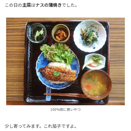
この日の
主菜
は
ナスの蒲焼き
でした。
100%体に良いやつ
少し寄ってみます。これ茄子ですよ。