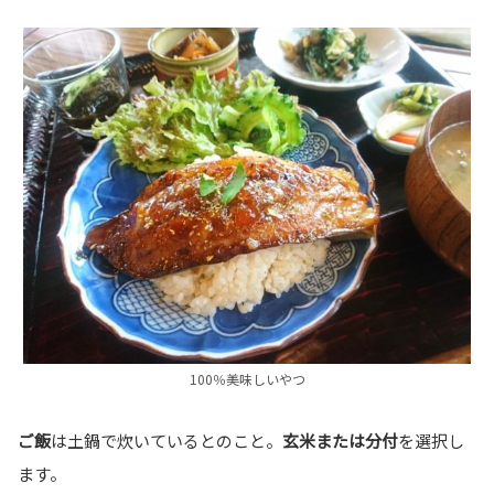
100％美味しいやつ
ご飯
は土鍋で炊いているとのこと。
玄米または分付
を選択し
ます。