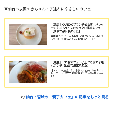
▼仙台市泉区の赤ちゃん・子連れにやさしいカフェ
【閉店】CAFE202ブランチ仙台店｜パンケ
ーキとオムライスのゆったり座卓カフェ
【仙台市泉区長命ヶ丘】
青森県のパンケーキのお店「CAFE202」が仙台にや
ってきた！2019年４月25日にBRANCH（ブ...
【閉店】ゼロ村カフェ｜小上がり席で子連
れランチ【仙台市泉区八乙女】
【2020年7月閉店】仙台市泉区八乙女にある「ゼロ
村カフェ」。建築工房零が運営している地球にやさ
しい...
👉
仙台・宮城の「親子カフェ」の記事をもっと見る