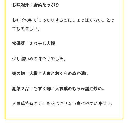
お味噌汁：野菜たっぷり
お味噌の味がしっかりするのにしょっぱくない。とっ
ても美味しい。
常備菜
：
切り干し大根
少し濃いめの味つけでした。
香の物
：
大根と人参とおくらのぬ
か漬け
副菜２品
：
もずく酢
／
人参葉のもろみ醤油炒め
。
人参葉特有のくせを感じさせない食べやすい味付け。