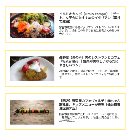
イルミオカンポ（il mio campo）｜デー
ト、女子会におすすめのイタリアン【富谷
市成田】
富谷市成田にあるイタリアンレストラン「イルミオ
カンポ」。食材の作り手である生産者さんの想いを
大切され...
眞野屋（まのや）内のレストランとカフェ
「Water lily」｜野菜が美味しいからだに
やさしいランチ
2019年４月19日、北仙台にオープンした「眞野屋
（まのや）」内のレストランとカフェをご紹介しま
す。...
【閉店】野菜屋カフェヴェルデ｜赤ちゃん
離乳食、キッズメニューが充実【仙台市青
葉区錦ケ丘】
仙台市青葉区錦ケ丘ヒルサイドモール１階にある
「野菜屋カフェヴェルデ」。秋保大滝の近くにあっ
た一軒家の...