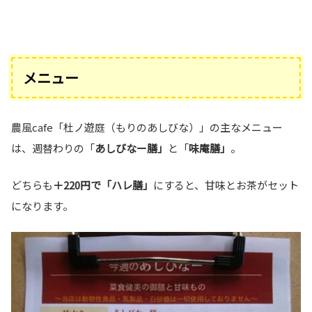
メニュー
農風cafe「杜ノ遊庭（もりのあしびな）」の主なメニュー
は、週替わりの「
あしびなー膳」
と「
味庵膳」
。
どちらも
＋220円で「ハレ膳」
にすると、甘味とお茶がセット
になります。