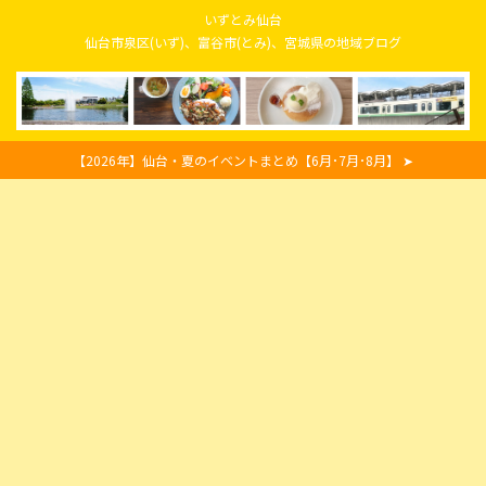
いずとみ仙台
仙台市泉区(いず)、富谷市(とみ)、宮城県の地域ブログ
【2026年】仙台・夏のイベントまとめ【6月･7月･8月】 ➤