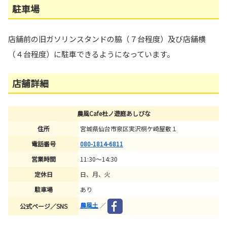
駐車場
店舗前の旧ガソリンスタンドの脇（７台程度）及び店舗横
（４台程度）に駐車できるようになっています。
店舗詳細
農風Cafe杜ノ遊庭あしびな
住所
宮城県仙台市泉区実沢桐ケ崎屋敷１
電話番号
080-1814-6811
営業時間
11:30～14:30
定休日
日、月、火
駐車場
あり
農風土
／
公式ページ／SNS