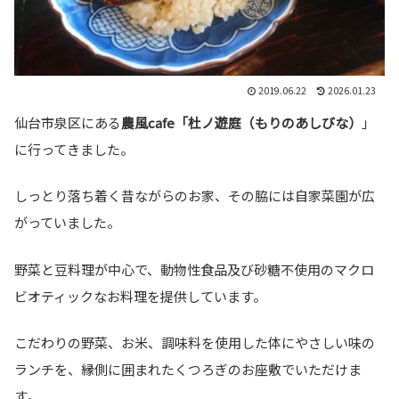
2019.06.22
2026.01.23
仙台市泉区にある
農風cafe「杜ノ遊庭（もりのあしびな）
」
に行ってきました。
しっとり落ち着く昔ながらのお家、その脇には自家菜園が広
がっていました。
野菜と豆料理が中心で、動物性食品及び砂糖不使用のマクロ
ビオティックなお料理を提供しています。
こだわりの野菜、お米、調味料を使用した体にやさしい味の
ランチを、縁側に囲まれたくつろぎのお座敷でいただけま
す。