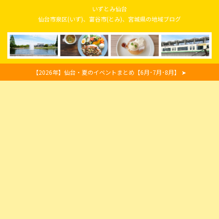
いずとみ仙台
仙台市泉区(いず)、富谷市(とみ)、宮城県の地域ブログ
【2026年】仙台・夏のイベントまとめ【6月･7月･8月】 ➤