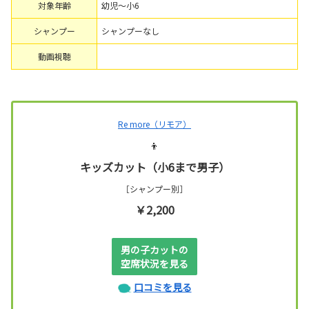
対象年齢
幼児～小6
シャンプー
シャンプーなし
動画視聴
Re more（リモア）
👦
キッズカット（小6まで男子）
［シャンプー別］
￥2,200
男の子カットの
空席状況を見る
口コミを見る