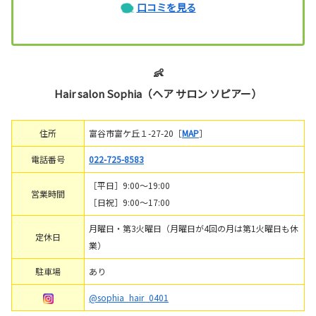
口コミを見る
👶
Hair salon Sophia（ヘア サロン ソピアー）
住所
富谷市富ケ丘１-27-20［
MAP
］
電話番号
022-725-8583
［平日］9:00～19:00
営業時間
［日祝］9:00～17:00
月曜日・第3火曜日（月曜日が4回の月は第1火曜日も休
定休日
業）
駐車場
あり
@sophia_hair_0401