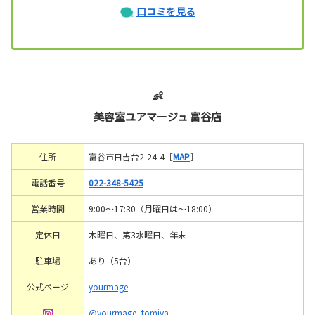
口コミを見る
👶
美容室ユアマージュ 富谷店
住所
富谷市日吉台2-24-4［
MAP
］
電話番号
022-348-5425
営業時間
9:00～17:30（月曜日は～18:00）
定休日
木曜日、第3水曜日、年末
駐車場
あり（5台）
公式ページ
yourmage
@yourmage_tomiya