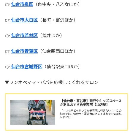
👉
仙台市泉区
（泉中央・八乙女ほか）
👉
仙台市太白区
（長町・富沢ほか）
👉
仙台市若林区
（荒井ほか）
👉
仙台市青葉区
（仙台駅西口ほか）
👉
仙台市宮城野区
（仙台駅東口ほか）
▼ワンオペママ・パパを応援してくれるサロン
【仙台市・富谷市】託児やキッズスペース
があるおすすめ美容院【10店舗】
「小さな子どもがいても美容院に行きたい！」この
記事では、仙台市・富谷市にある子連れでも気兼ね
せずに行...