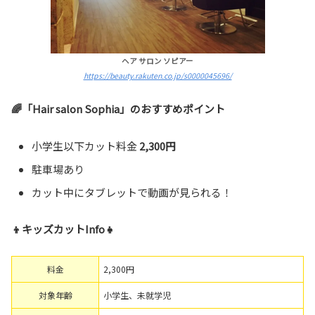
ヘア サロン ソピアー
https://beauty.rakuten.co.jp/s0000045696/
🌈「Hair salon Sophia」のおすすめポイント
小学生以下カット料金
2,300円
駐車場あり
カット中にタブレットで動画が見られる！
👦キッズカットInfo👧
料金
2,300円
対象年齢
小学生、未就学児