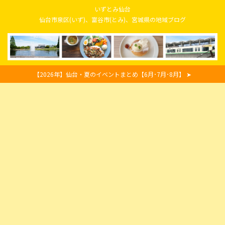
いずとみ仙台
仙台市泉区(いず)、富谷市(とみ)、宮城県の地域ブログ
【2026年】仙台・夏のイベントまとめ【6月･7月･8月】 ➤