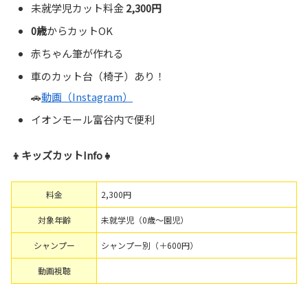
未就学児カット料金
2,300円
0歳
からカットOK
赤ちゃん筆が作れる
車のカット台（椅子）あり！
🚗
動画（Instagram）
イオンモール富谷内で便利
👦キッズカットInfo👧
料金
2,300円
対象年齢
未就学児（0歳～園児）
シャンプー
シャンプー別（＋600円）
動画視聴