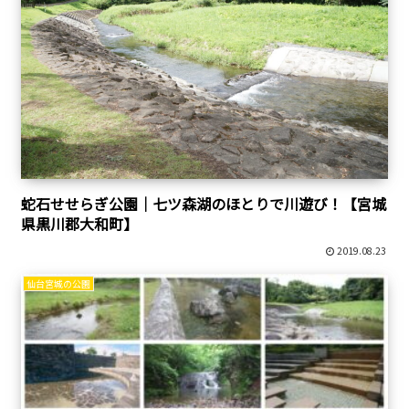
蛇石せせらぎ公園｜七ツ森湖のほとりで川遊び！【宮城
県黒川郡大和町】
2019.08.23
仙台宮城の公園