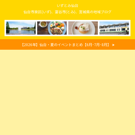
いずとみ仙台
仙台市泉区(いず)、富谷市(とみ)、宮城県の地域ブログ
【2026年】仙台・夏のイベントまとめ【6月･7月･8月】 ➤