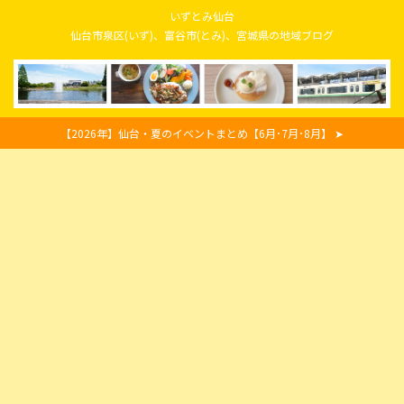
いずとみ仙台
仙台市泉区(いず)、富谷市(とみ)、宮城県の地域ブログ
【2026年】仙台・夏のイベントまとめ【6月･7月･8月】 ➤