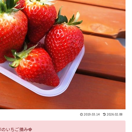
2019.03.14
2026.02.08
5年のいちご摘み🍓