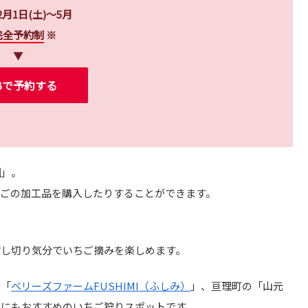
2月1日(土)～5月
完全予約制
※
▼
Bで予約する
園
」。
ごの加工品を購入したりすることができます。
貸し切り気分でいちご摘みを楽しめます。
の「
ベリーズファームFUSHIMI（ふしみ）
」、亘理町の「山元
方にもおすすめのいちご狩りスポットです。