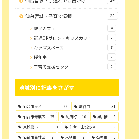
仙台宮城・子連れでお出かけ
仙台宮城・子育て情報
28
親子カフェ
9
託児OKサロン・キッズカット
7
キッズスペース
7
授乳室
2
子育て支援センター
2
地域別に記事をさがす
仙台市泉区
77
富谷市
31
仙台市青葉区
25
利府町
10
黒川郡
9
東松島市
9
仙台市宮城野区
8
仙台市若林区
7
大崎市
7
石巻市
5