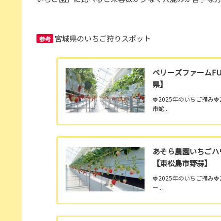
宮城県のいちご狩りスポット
参考
ベリーズファームFU
県】
🍓2025年のいちご摘み
市蛇...
あそら農園いちごハ
【東松島市野蒜】
🍓2025年のいちご摘み
ー...