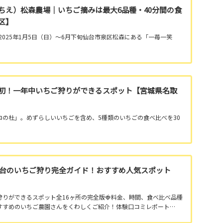
ちえ）松森農場｜いちご摘みは最大6品種・40分間の食
区】
🍓2025年1月5日（日）～6月下旬仙台市泉区松森にある「一苺一笑
初！一年中いちご狩りができるスポット【宮城県名取
ロの杜」。めずらしいいちごを含め、5種類のいちごの食べ比べを30
・仙台のいちご狩り完全ガイド！おすすめ人気スポット
りができるスポット全16ヶ所の完全版🍓料金、時間、食べ比べ品種
すすめのいちご農園さんをくわしくご紹介！体験口コミレポート…