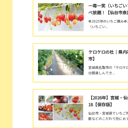
一苺一笑（いちごい
べ放題！【仙台市泉
🍓2025年のいちご摘み
（いちごい...
ケロケロの杜｜県内
市】
宮城県名取市の「ケロケ
分間楽しんでき...
【2026年】宮城
18【保存版】
仙台市・宮城県でいちご狩
数などのこだわり別にお