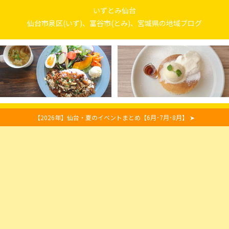
いずとみ仙台
仙台市泉区(いず)、富谷市(とみ)、宮城県の地域ブログ
【2026年】仙台・夏のイベントまとめ【6月･7月･8月】 ➤