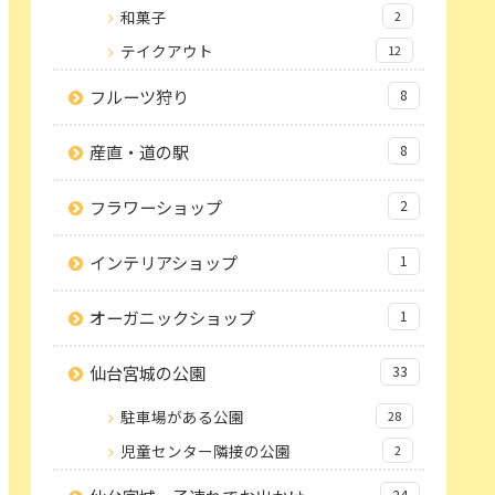
和菓子
2
テイクアウト
12
フルーツ狩り
8
産直・道の駅
8
フラワーショップ
2
インテリアショップ
1
オーガニックショップ
1
仙台宮城の公園
33
駐車場がある公園
28
児童センター隣接の公園
2
24