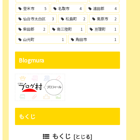
登米市
5
名取市
4
遠田郡
4
仙台市太白区
3
松島町
2
栗原市
2
柴田郡
2
南三陸町
1
亘理町
1
山元町
1
角田市
1
Blogmura
もくじ
もくじ