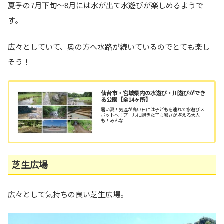
夏季の7月下旬～8月には水が出て水遊びが楽しめるようで
す。
広々としていて、奥の方へ水路が続いているのでとても楽し
そう！
仙台市・宮城県内の水遊び・川遊びができ
る公園【全14ヶ所】
暑い夏！気温が高い日には子どもを連れて水遊びス
ポットへ！プールに飽きた子も暑さが堪える大人
も！みんな...
芝生広場
広々として気持ちの良い芝生広場。