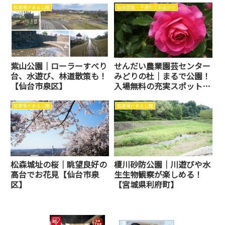
駐車場がある公園
仙台宮城・子連れでお出かけ
紫山公園｜ローラーすべり
せんだい農業園芸センター
台、水遊び、林道散策も！
みどりの杜｜まるで公園！
【仙台市泉区】
入場無料の充実スポット
【仙台市若林区荒井】
駐車場がある公園
駐車場がある公園
松森城址の桜｜眺望良好の
榎川砂防公園｜川遊びや水
高台でお花見【仙台市泉
生生物観察が楽しめる！
区】
【宮城県利府町】