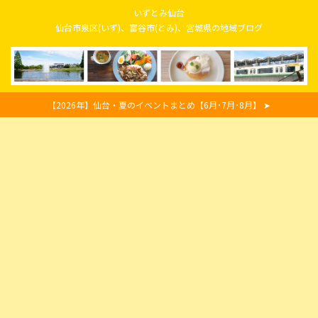
いずとみ仙台
仙台市泉区(いず)、富谷市(とみ)、宮城県の地域ブログ
【2026年】仙台・夏のイベントまとめ【6月･7月･8月】 ➤