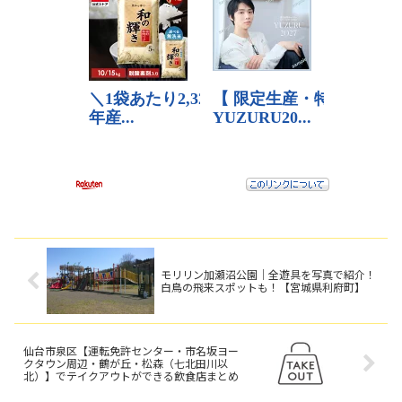
モリリン加瀬沼公園｜全遊具を写真で紹介！
白鳥の飛来スポットも！【宮城県利府町】
仙台市泉区【運転免許センター・市名坂ヨー
クタウン周辺・鶴が丘・松森（七北田川以
北）】でテイクアウトができる飲食店まとめ