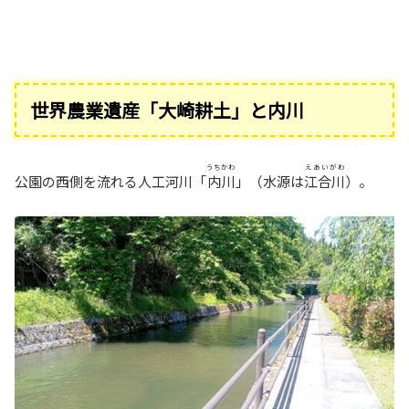
世界農業遺産「大崎耕土」と内川
うちかわ
えあいがわ
公園の西側を流れる人工河川「
内川
」（水源は
江合川
）。