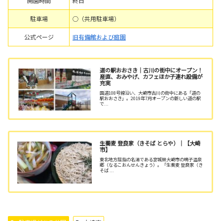
開園時間
終日
駐車場
○（共用駐車場）
公式ページ
旧有備館および庭園
道の駅おおさき｜古川の街中にオープン！
産直、おみやげ、カフェほか子連れ設備が
充実
国道108号線沿い、大崎市古川の街中にある「道の
駅おおさき」。2019年7月オープンの新しい道の駅
で...
生蕎麦 登良家（きそば とらや）｜【大崎
市】
東北地方屈指の名湯である宮城県大崎市の鳴子温泉
郷（なるこおんせんきょう）。「生蕎麦 登良家（き
そば ...