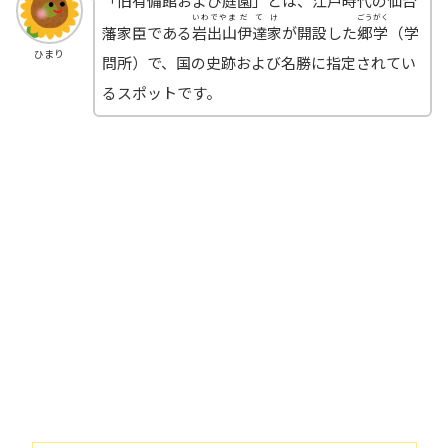
「旧有備館および庭園」とは、江戸時代の仙台
いわでやま
だてけ
ごうがく
藩家臣である
岩出山
伊達家
が開設した
郷学
（学
ひまり
問所）で、国の史跡および名勝に指定されてい
るスポットです。