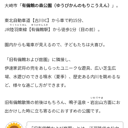
大崎市「
有備館の森公園（ゆうびかんのもりこうえん）
」。
東北自動車道【古川IC】から車で約15分、
りくうとうせん
ゆうびかんえき
JR
陸羽東線
【
有備館駅
】から徒歩1分（目の前）。
園内からも電車が見えるので、子どもたちは大喜び。
「旧有備館および庭園」に隣接し、
伊達家武将の兜をあしらったユニークな遊具、広い芝生広
場、水遊びのできる噴水（夏季）、歴史ある内川を眺めるな
ど、様々な過ごし方ができます。
いわでやま
旧有備館散策の前後はもちろん、鳴子温泉・
岩出山
方面にお
出かけした時に立ち寄るのにおすすめの公園です。