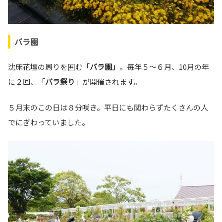
バラ園
沈床花壇の周りを囲む「
バラ園」
。毎年５～６月、10月の年
に２回、「
バラ祭り
」が開催されます。
５月末のこの日は８分咲き。平日にも関わらずたくさんの人
でにぎわっていました。