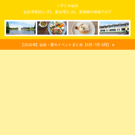
いずとみ仙台
仙台市泉区(いず)、富谷市(とみ)、宮城県の地域ブログ
【2026年】仙台・夏のイベントまとめ【6月･7月･8月】 ➤