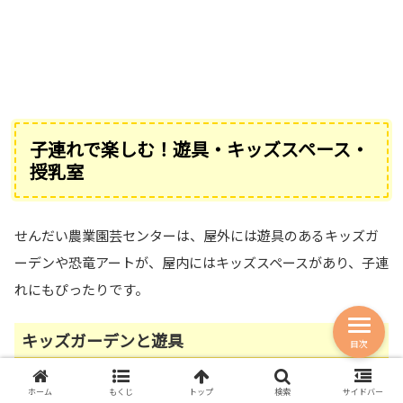
子連れで楽しむ！遊具・キッズスペース・
授乳室
せんだい農業園芸センターは、屋外には遊具のあるキッズガ
ーデンや恐竜アートが、屋内にはキッズスペースがあり、子連
れにもぴったりです。
キッズガーデンと遊具
目次
彫刻芝生広場の近くには遊具のある「
キッズガーデン
」があ
ホーム
もくじ
トップ
検索
サイドバー