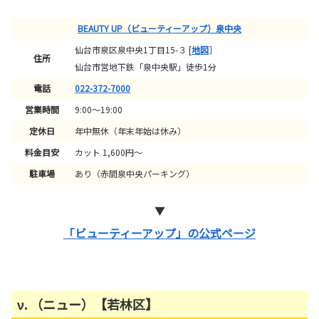
BEAUTY UP（ビューティーアップ）泉中央
仙台市泉区泉中央1丁目15-３ [
地図
］
住所
仙台市営地下鉄「泉中央駅」徒歩1分
電話
022-372-7000
営業時間
9:00～19:00
定休日
年中無休（年末年始は休み）
料金目安
カット 1,600円～
駐車場
あり（赤間泉中央パーキング）
▼
「ビューティーアップ」の公式ページ
ν. （ニュー）【若林区】