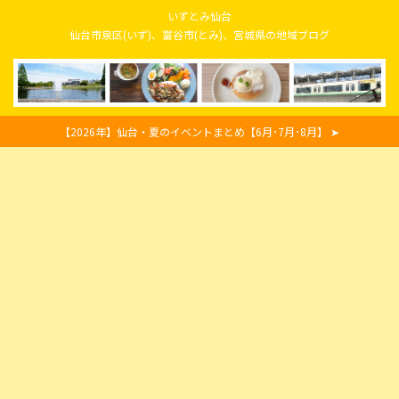
いずとみ仙台
仙台市泉区(いず)、富谷市(とみ)、宮城県の地域ブログ
【2026年】仙台・夏のイベントまとめ【6月･7月･8月】 ➤