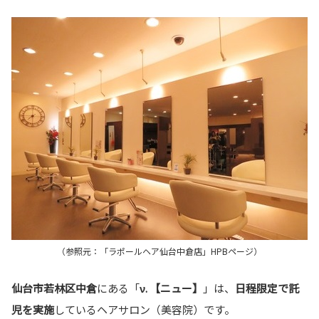
（参照元：「ラポールヘア仙台中倉店」HPBページ）
仙台市若林区中倉
にある「
ν. 【ニュー】
」は、
日程限定で託
児を実施
しているヘアサロン（美容院）です。