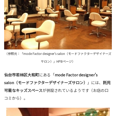
（参照元：「mode Factor designer’s salon（モードファクターデザイナーズ
サロン）」HPBページ）
仙台市若林区大和町
にある「
mode Factor designer’s
salon（モードファクターデザイナーズサロン）
」には、
託児
可能なキッズスペース
が併設されているようです（お店の口
コミから）。