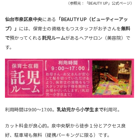
（参照元：「BEAUTY UP」公式ページ）
仙台市泉区泉中央
にある
「BEAUTY UP（ビューティーアッ
プ）」
には、保育士の資格をもつスタッフがお子さんを
無料
で
預かってくれる
託児ルーム
があるヘアサロン（美容院）で
す。
利用時間は9:00～17:00。
乳幼児から小学生まで
利用可。
カット料金が良心的。泉中央駅から徒歩１分とアクセス良
好、駐車場も無料（提携パーキングに限る）です。