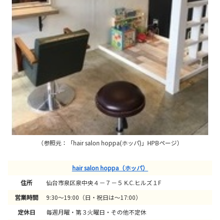
（参照元：「hair salon hoppa(ホッパ)」HPBページ）
hair salon hoppa（ホッパ）
住所
仙台市泉区泉中央４－７－５ K.C.ヒルズ１F
営業時間
9:30～19:00（日・祝日は～17:00）
定休日
毎週月曜・第３火曜日・その他不定休