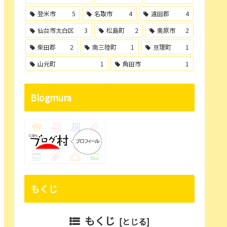
登米市
5
名取市
4
遠田郡
4
仙台市太白区
3
松島町
2
栗原市
2
柴田郡
2
南三陸町
1
亘理町
1
山元町
1
角田市
1
Blogmura
もくじ
もくじ