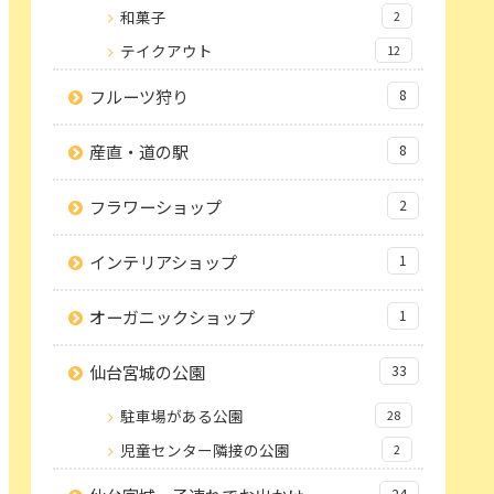
和菓子
2
テイクアウト
12
フルーツ狩り
8
産直・道の駅
8
フラワーショップ
2
インテリアショップ
1
オーガニックショップ
1
仙台宮城の公園
33
駐車場がある公園
28
児童センター隣接の公園
2
24