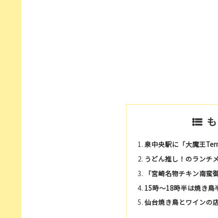
も
泉中央駅に「大魔王Terr
うどん推し！のランチ
「宮崎名物チキン南蛮
15時～18時半は焼き
仙台焼き鳥とワインの店 