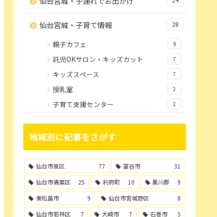
仙台宮城・子連れでお出かけ
仙台宮城・子育て情報
28
親子カフェ
9
託児OKサロン・キッズカット
7
キッズスペース
7
授乳室
2
子育て支援センター
2
地域別に記事をさがす
仙台市泉区
77
富谷市
31
仙台市青葉区
25
利府町
10
黒川郡
9
東松島市
9
仙台市宮城野区
8
仙台市若林区
7
大崎市
7
石巻市
5