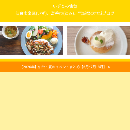
いずとみ仙台
仙台市泉区(いず)、富谷市(とみ)、宮城県の地域ブログ
【2026年】仙台・夏のイベントまとめ【6月･7月･8月】 ➤