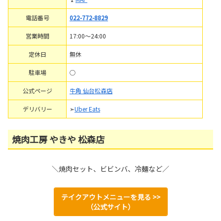
電話番号
022-772-8829
営業時間
17:00～24:00
定休日
無休
駐車場
○
公式ページ
牛角 仙台松森店
デリバリー
➣
Uber Eats
焼肉工房 やきや 松森店
＼焼肉セット、ビビンバ、冷麺など／
テイクアウトメニューを見る >>
（公式サイト）