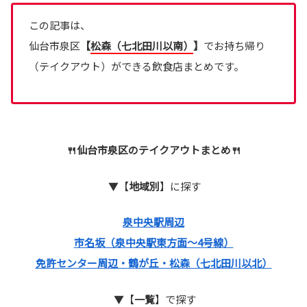
この記事は、
仙台市泉区
【
松森（七北田川以南）
】
でお持ち帰り
（テイクアウト）ができる飲食店まとめです。
🍴仙台市泉区の
テイクアウトまとめ🍴
▼【
地域別
】に探す
泉中央駅周辺
市名坂（泉中央駅東方面～4号線）
免許センター周辺・鶴が丘・松森（七北田川以北）
▼【
一覧
】で探す