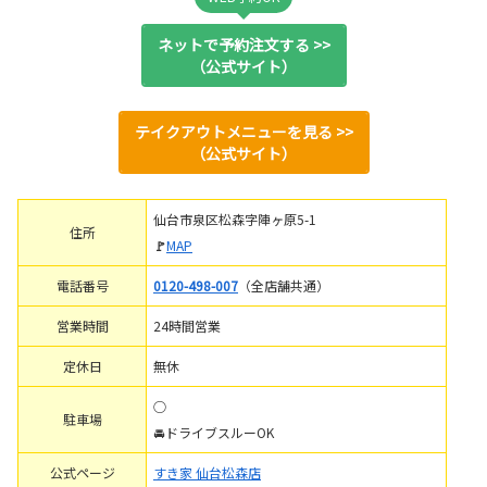
ネットで予約注文する >>
（公式サイト）
テイクアウトメニューを見る >>
（公式サイト）
仙台市泉区松森字陣ヶ原5-1
住所
🚩
MAP
電話番号
0120-498-007
（全店舗共通）
営業時間
24時間営業
定休日
無休
○
駐車場
🚘ドライブスルーOK
公式ページ
すき家 仙台松森店