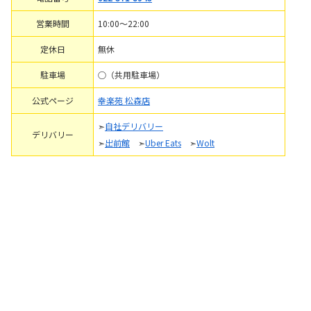
営業時間
10:00～22:00
定休日
無休
駐車場
○（共用駐車場）
公式ページ
幸楽苑 松森店
➣
自社デリバリー
デリバリー
➣
出前館
➣
Uber Eats
➣
Wolt