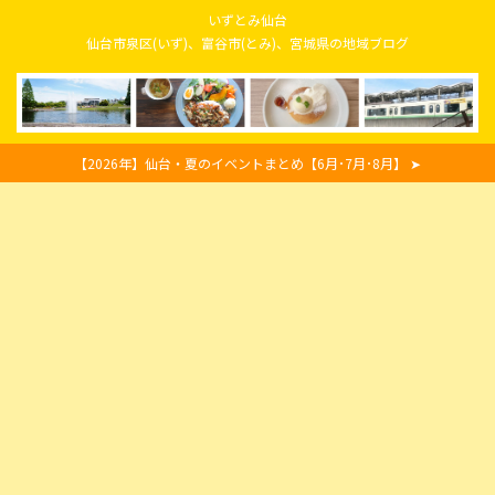
いずとみ仙台
仙台市泉区(いず)、富谷市(とみ)、宮城県の地域ブログ
【2026年】仙台・夏のイベントまとめ【6月･7月･8月】 ➤