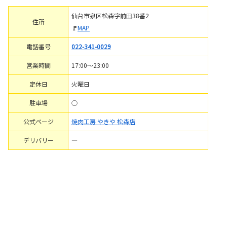
仙台市泉区松森字前田38番2
住所
🚩
MAP
電話番号
022-341-0029
営業時間
17:00～23:00
定休日
火曜日
駐車場
○
公式ページ
焼肉工房 やきや 松森店
デリバリー
―