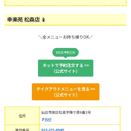
幸楽苑 松森店 📱
＼全メニューお持ち帰りOK／
WEB予約OK
ネットで予約注文する >>
（公式サイト）
テイクアウトメニューを見る >>
（公式サイト）
仙台市泉区松森字陣ケ原6番3号
住所
🚩
MAP
電話番号
022-371-8945