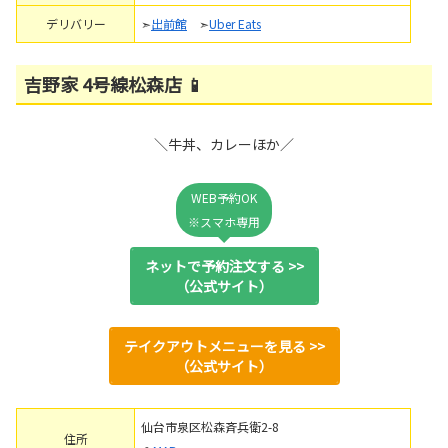
デリバリー
➣
出前館
➣
Uber Eats
吉野家 4号線松森店 📱
＼牛丼、カレーほか／
WEB予約OK
※スマホ専用
ネットで予約注文する >>
（公式サイト）
テイクアウトメニューを見る >>
（公式サイト）
仙台市泉区松森斉兵衛2-8
住所