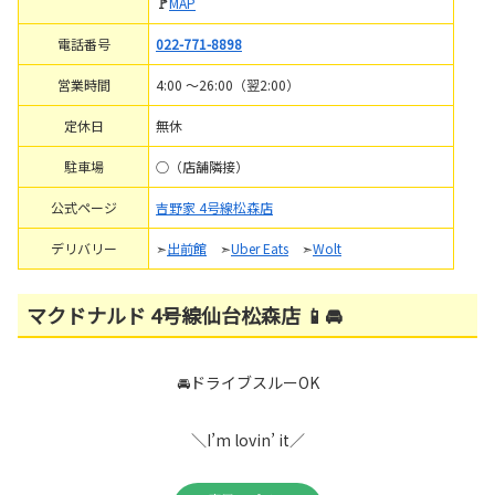
🚩
MAP
電話番号
022-771-8898
営業時間
4:00 ～26:00（翌2:00）
定休日
無休
駐車場
○（店舗隣接）
公式ページ
吉野家 4号線松森店
デリバリー
➣
出前館
➣
Uber Eats
➣
Wolt
マクドナルド 4号線仙台松森店 📱🚘
🚘ドライブスルーOK
＼I’m lovin’ it／