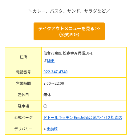
＼カレー、パスタ、サンド、サラダなど
／
テイクアウトメニューを見る >>
（公式PDF）
仙台市泉区 松森字斉兵衛10-1
住所
🚩
MAP
電話番号
022-347-4740
営業時間
7:00～22:00
定休日
無休
駐車場
○
公式ページ
ドトールキッチン EneJet仙台泉バイパス松森店
デリバリー
➣
出前館