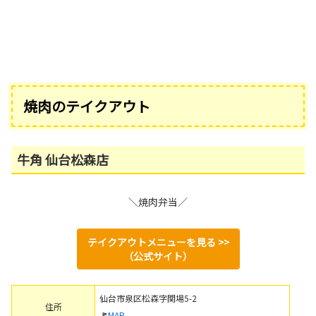
焼肉のテイクアウト
牛角 仙台松森店
＼焼肉弁当／
テイクアウトメニューを見る >>
（公式サイト）
仙台市泉区松森字関場5-2
住所
🚩
MAP