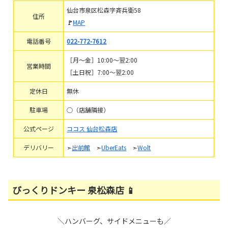
仙台市泉区松森字斉兵衛58
住所
🚩
MAP
電話番号
022-772-7612
［月～金］10:00～翌2:00
営業時間
［土日祝］7:00～翌2:00
定休日
無休
駐車場
○（店舗隣接）
公式ページ
ココス 仙台松森店
デリバリー
➣
出前館
➣
UberEats
➣
Wolt
びっくりドンキー 泉松森店 📱
＼ハンバーグ、サイドメニューも／