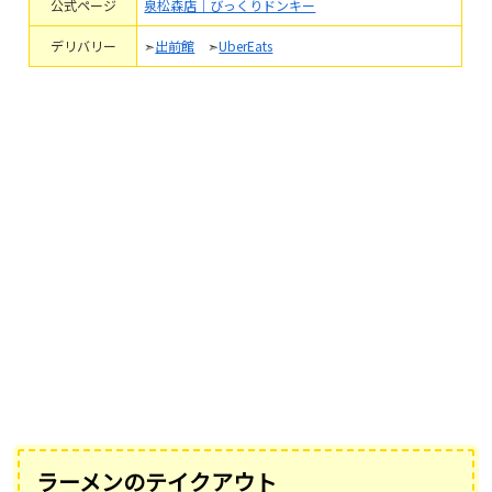
公式ページ
泉松森店｜びっくりドンキー
デリバリー
➣
出前館
➣
UberEats
ラーメンのテイクアウト