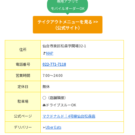
専用アプリで
モバイルオーダーOK
テイクアウトメニューを見る >>
（公式サイト）
仙台市泉区松森字関場32-1
住所
🚩
MAP
電話番号
022-771-7118
営業時間
7:00～24:00
定休日
無休
○（店舗隣接）
駐車場
🚘ドライブスルーOK
公式ページ
マクドナルド｜4号線仙台松森店
デリバリー
➣
Uber Eats