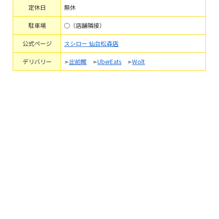
定休日
無休
駐車場
○（店舗隣接）
公式ページ
スシロー 仙台松森店
デリバリー
➣
出前館
➣
UberEats
➣
Wolt