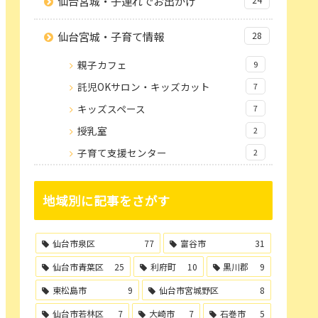
仙台宮城・子連れでお出かけ
仙台宮城・子育て情報
28
親子カフェ
9
託児OKサロン・キッズカット
7
キッズスペース
7
授乳室
2
子育て支援センター
2
地域別に記事をさがす
仙台市泉区
77
富谷市
31
仙台市青葉区
25
利府町
10
黒川郡
9
東松島市
9
仙台市宮城野区
8
仙台市若林区
7
大崎市
7
石巻市
5