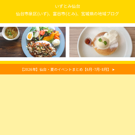
いずとみ仙台
仙台市泉区(いず)、富谷市(とみ)、宮城県の地域ブログ
【2026年】仙台・夏のイベントまとめ【6月･7月･8月】 ➤