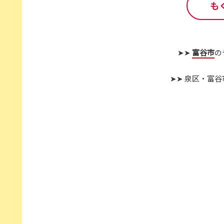
も
➤➤
富谷市
の
➤➤ 泉区・富谷