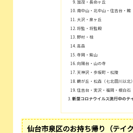
加茂・長命ヶ丘
南中山・北中山・住吉台・館
大沢・泉ヶ丘
将監・将監殿
野村・桂
高森
寺岡・紫山
向陽台・山の寺
天神沢・歩坂町・松陵
鶴が丘・松森（七北田川以北
住吉台・実沢・福岡・根白石
新型コロナウイルス流行中のテ
仙台市泉区のお持ち帰り（テイ