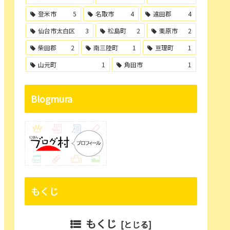
登米市
5
名取市
4
遠田郡
4
仙台市太白区
3
松島町
2
栗原市
2
柴田郡
2
南三陸町
1
亘理町
1
山元町
1
角田市
1
Blogmura
もくじ
もくじ