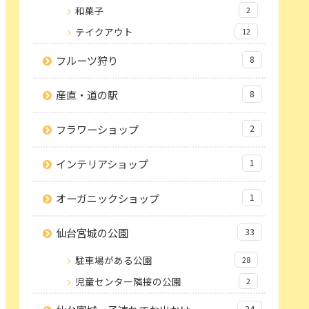
和菓子
2
テイクアウト
12
フルーツ狩り
8
産直・道の駅
8
フラワーショップ
2
インテリアショップ
1
オーガニックショップ
1
仙台宮城の公園
33
駐車場がある公園
28
児童センター隣接の公園
2
24