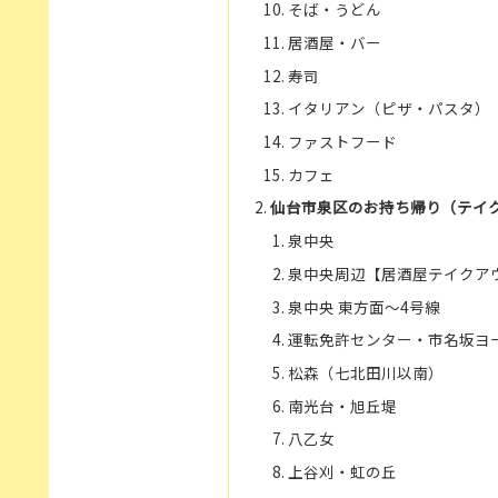
そば・うどん
居酒屋・バー
寿司
イタリアン（ピザ・パスタ）
ファストフード
カフェ
仙台市泉区のお持ち帰り（テイ
泉中央
泉中央周辺【居酒屋テイクア
泉中央 東方面～4号線
運転免許センター・市名坂ヨ
松森（七北田川以南）
南光台・旭丘堤
八乙女
上谷刈・虹の丘