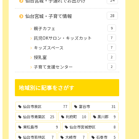
仙台宮城・子連れでお出かけ
仙台宮城・子育て情報
28
親子カフェ
9
託児OKサロン・キッズカット
7
キッズスペース
7
授乳室
2
子育て支援センター
2
地域別に記事をさがす
仙台市泉区
77
富谷市
31
仙台市青葉区
25
利府町
10
黒川郡
9
東松島市
9
仙台市宮城野区
8
仙台市若林区
7
大崎市
7
石巻市
5