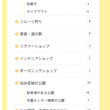
和菓子
2
テイクアウト
12
フルーツ狩り
8
産直・道の駅
8
フラワーショップ
2
インテリアショップ
1
オーガニックショップ
1
仙台宮城の公園
33
駐車場がある公園
28
児童センター隣接の公園
2
24