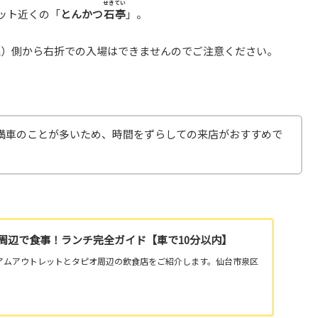
せきてい
ット近くの「
とんかつ
石亭
」。
線）側から右折での入場はできませんのでご注意ください。
満車のことが多いため、時間をずらしての来店がおすすめで
周辺で食事！ランチ完全ガイド【車で10分以内】
アムアウトレットとタピオ周辺の飲食店をご紹介します。仙台市泉区