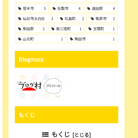
登米市
5
名取市
4
遠田郡
4
仙台市太白区
3
松島町
2
栗原市
2
柴田郡
2
南三陸町
1
亘理町
1
山元町
1
角田市
1
Blogmura
もくじ
もくじ