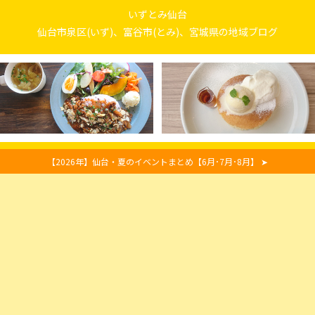
いずとみ仙台
仙台市泉区(いず)、富谷市(とみ)、宮城県の地域ブログ
【2026年】仙台・夏のイベントまとめ【6月･7月･8月】 ➤