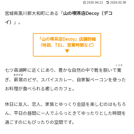
2019.04.21
2026.02.09
宮城県黒川郡大和町にある「
山の喫茶店Decoy（デコ
イ）
」。
「山の喫茶店Decoy」店舗詳細
（地図、TEL、営業時間など）
▼
くつろ
七ツ森湖畔に近くにあり、豊かな自然の中で靴を脱いで
寛
まきがま
ぎ、
薪窯
のピザ、スパイスカレー、自家製ベーコンを使った
お料理が食べられる癒しのカフェ。
休日に友人、恋人、家族とゆっくり会話を楽しむのはもちろ
ん、平日の昼間に一人でふらっときてゆったりとした時間を
過ごすのにもぴったりの空間です。