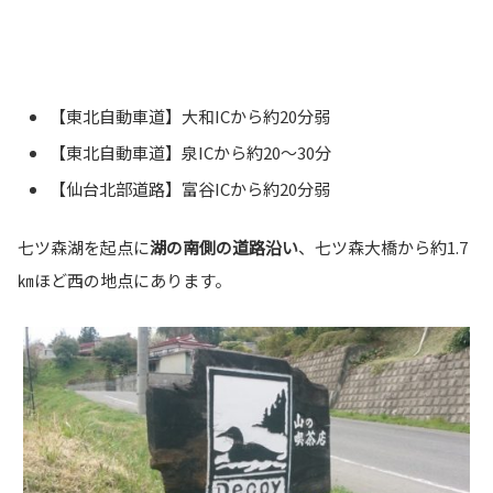
【東北自動車道】大和ICから約20分弱
【東北自動車道】泉ICから約20～30分
【仙台北部道路】富谷ICから約20分弱
七ツ森湖を起点に
湖の南側の道路沿い
、七ツ森大橋から約1.7
㎞ほど西の地点にあります。