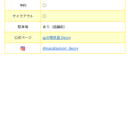
予約
○
テイクアウト
○
駐車場
あり（店舗前）
公式ページ
山の喫茶店 Decoy
@nanatsumori_decoy