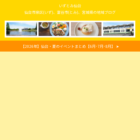
いずとみ仙台
仙台市泉区(いず)、富谷市(とみ)、宮城県の地域ブログ
【2026年】仙台・夏のイベントまとめ【6月･7月･8月】 ➤