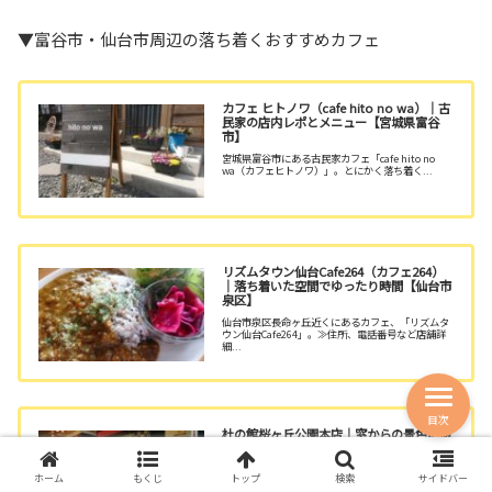
▼富谷市・仙台市周辺の落ち着くおすすめカフェ
カフェ ヒトノワ（cafe hito no wa）｜古
民家の店内レポとメニュー【宮城県富谷
市】
宮城県富谷市にある古民家カフェ「cafe hito no
wa（カフェヒトノワ）」。とにかく落ち着く...
リズムタウン仙台Cafe264（カフェ264）
｜落ち着いた空間でゆったり時間【仙台市
泉区】
仙台市泉区長命ヶ丘近くにあるカフェ、「リズムタ
ウン仙台Cafe264」。≫住所、電話番号など店舗詳
細...
目次
杜の館桜ヶ丘公園本店｜窓からの景色に癒
されるカフェ併設のケーキ屋さん【仙台市
青葉区】
ホーム
もくじ
トップ
検索
サイドバー
仙台市青葉区にある「杜の館桜ヶ丘公園本店」。