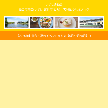
いずとみ仙台
仙台市泉区(いず)、富谷市(とみ)、宮城県の地域ブログ
【2026年】仙台・夏のイベントまとめ【6月･7月･8月】 ➤