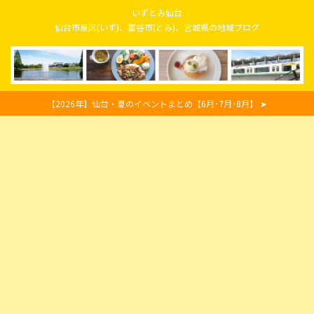
いずとみ仙台
仙台市泉区(いず)、富谷市(とみ)、宮城県の地域ブログ
【2026年】仙台・夏のイベントまとめ【6月･7月･8月】 ➤