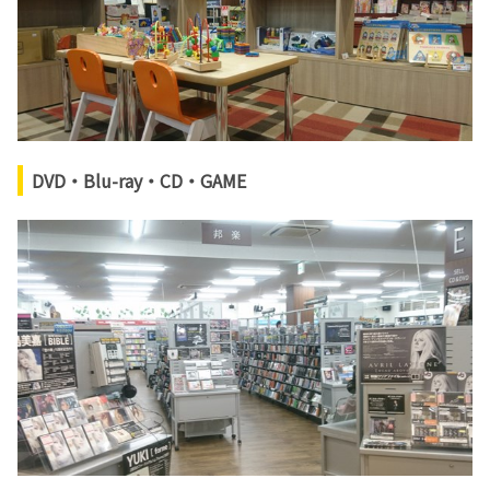
DVD・Blu-ray・CD・GAME