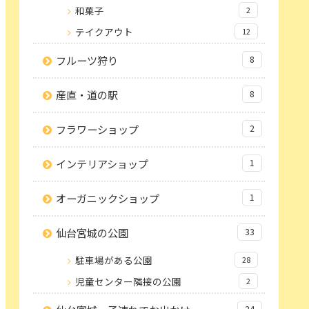
和菓子
2
テイクアウト
12
フルーツ狩り
8
産直・道の駅
8
フラワーショップ
2
インテリアショップ
1
オーガニックショップ
1
仙台宮城の公園
33
駐車場がある公園
28
児童センター隣接の公園
2
24