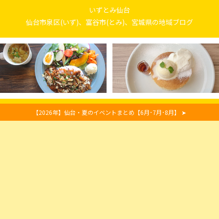
いずとみ仙台
仙台市泉区(いず)、富谷市(とみ)、宮城県の地域ブログ
【2026年】仙台・夏のイベントまとめ【6月･7月･8月】 ➤