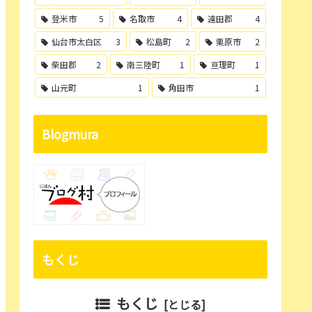
登米市
5
名取市
4
遠田郡
4
仙台市太白区
3
松島町
2
栗原市
2
柴田郡
2
南三陸町
1
亘理町
1
山元町
1
角田市
1
Blogmura
もくじ
もくじ