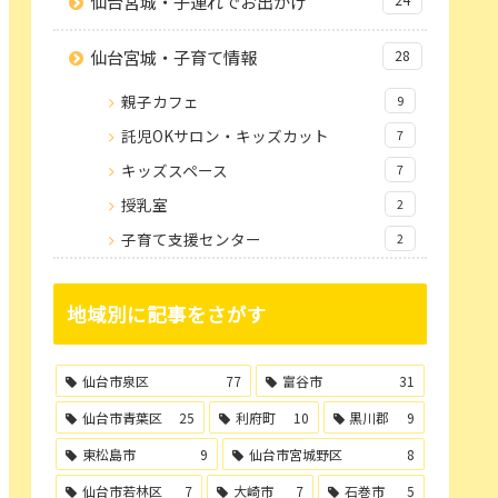
仙台宮城・子連れでお出かけ
仙台宮城・子育て情報
28
親子カフェ
9
託児OKサロン・キッズカット
7
キッズスペース
7
授乳室
2
子育て支援センター
2
地域別に記事をさがす
仙台市泉区
77
富谷市
31
仙台市青葉区
25
利府町
10
黒川郡
9
東松島市
9
仙台市宮城野区
8
仙台市若林区
7
大崎市
7
石巻市
5