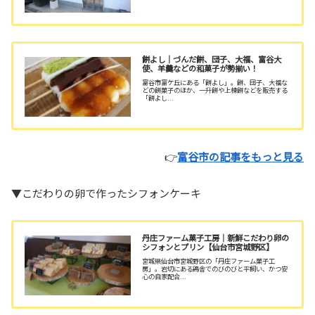
餅よし｜づんだ餅、団子、大福、富谷大
使、羊羹などの和菓子が勢揃い！
富谷市富ケ丘にある「餅よし」。餅、団子、大福な
どの餅菓子のほか、一升餅や上棟餅などを販売する
「餅よし...
👉
富谷市の記事をもっと見る
▼こだわりの卵で作ったシフォンケーキ
丹庄ファーム菓子工房｜新鮮こだわり卵の
シフォンとプリン【仙台市宮城野区】
宮城県仙台市宮城野区の「丹庄ファーム菓子工
房」。岩切にある鶏舎でのびのびと平飼い、かつ安
心の自家配合...