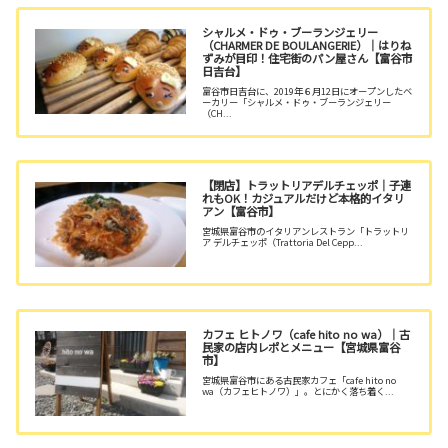
シャルメ・ドゥ・ブーランジェリー
（CHARMER DE BOULANGERIE）｜はりね
ずみが目印！住宅街のパン屋さん【富谷市
日吉台】
富谷市日吉台に、2019年６月12日にオープンしたベ
ーカリー「シャルメ・ドゥ・ブーランジェリー
（CH...
【閉店】トラットリアデルチェッポ｜子連
れもOK！カジュアルだけど本格的イタリ
アン【富谷市】
宮城県富谷市のイタリアンレストラン「トラットリ
ア デルチェッポ（Trattoria Del Cepp...
カフェ ヒトノワ（cafe hito no wa）｜古
民家の店内レポとメニュー【宮城県富谷
市】
宮城県富谷市にある古民家カフェ「cafe hito no
wa（カフェヒトノワ）」。とにかく落ち着く...