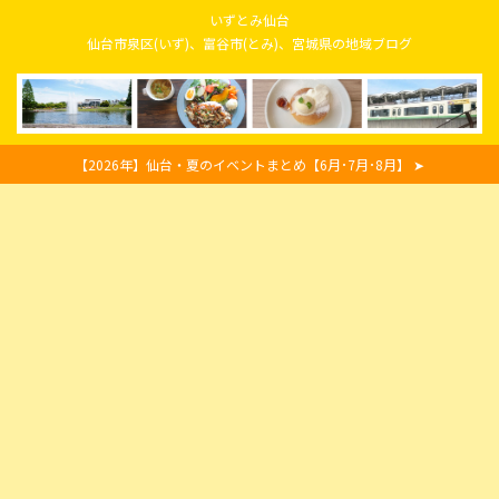
いずとみ仙台
仙台市泉区(いず)、富谷市(とみ)、宮城県の地域ブログ
【2026年】仙台・夏のイベントまとめ【6月･7月･8月】 ➤