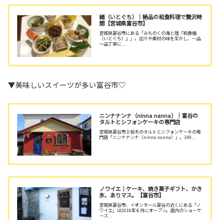
緒（いとぐち）｜絶品の和食料理で贅沢時
間【宮城県富谷市】
宮城県富谷市にある「みちのくの海と陸『和食緒
（いとぐち）』」。出汁や素材の味を生かし、一品
一品丁寧に...
▼美味しいスイーツが多い富谷市♡
ニンナナンナ（ninna nanna）｜富谷の
タルトとシフォンケーキの専門店
宮城県富谷市上桜木のタルトとシフォンケーキの専
門店「ニンナナンナ（ninna nanna）」。199...
ノワイエ｜ケーキ、焼き菓子ギフト、かき
氷、ありマス。【富谷市】
宮城県富谷市、イオンモール富谷の近くにある「ノ
ワイエ」は2018年６月にオープン。店内のショーケ
ース...