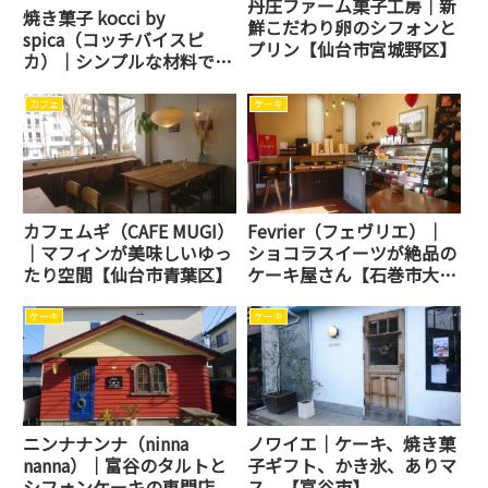
丹庄ファーム菓子工房｜新
焼き菓子 kocci by
鮮こだわり卵のシフォンと
spica（コッチバイスピ
プリン【仙台市宮城野区】
カ）｜シンプルな材料で体
にやさしいおやつ【仙台市
青葉区】
カフェ
ケーキ
カフェムギ（CAFE MUGI）
Fevrier（フェヴリエ）｜
｜マフィンが美味しいゆっ
ショコラスイーツが絶品の
たり空間【仙台市青葉区】
ケーキ屋さん【石巻市大街
道北】
ケーキ
ケーキ
ニンナナンナ（ninna
ノワイエ｜ケーキ、焼き菓
nanna）｜富谷のタルトと
子ギフト、かき氷、ありマ
シフォンケーキの専門店
ス。【富谷市】