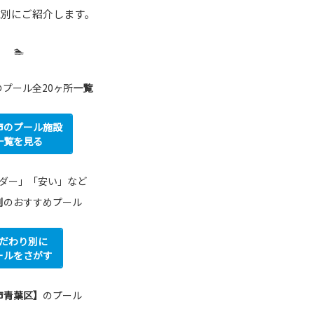
域別にご紹介します。
🏊
プール全20ヶ所
一覧
市のプール施設
一覧を見る
ダー」「安い」など
別
のおすすめプール
だわり別に
ールをさがす
市青葉区】
のプール