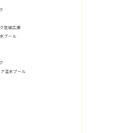
ク
ク宮城広瀬
水プール
ク
ェア温水プール