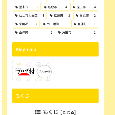
登米市
5
名取市
4
遠田郡
4
仙台市太白区
3
松島町
2
栗原市
2
柴田郡
2
南三陸町
1
亘理町
1
山元町
1
角田市
1
Blogmura
もくじ
もくじ