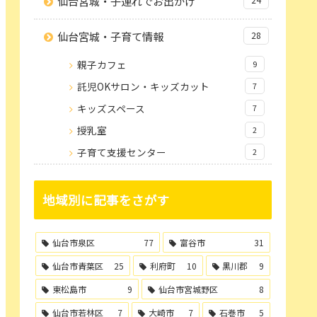
仙台宮城・子連れでお出かけ
仙台宮城・子育て情報
28
親子カフェ
9
託児OKサロン・キッズカット
7
キッズスペース
7
授乳室
2
子育て支援センター
2
地域別に記事をさがす
仙台市泉区
77
富谷市
31
仙台市青葉区
25
利府町
10
黒川郡
9
東松島市
9
仙台市宮城野区
8
仙台市若林区
7
大崎市
7
石巻市
5