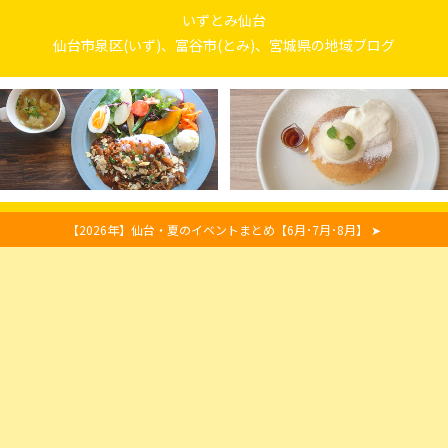
いずとみ仙台
仙台市泉区(いず)、富谷市(とみ)、宮城県の地域ブログ
【2026年】仙台・夏のイベントまとめ【6月･7月･8月】 ➤