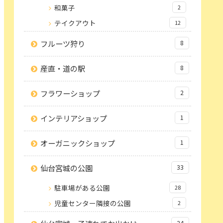
和菓子
2
テイクアウト
12
フルーツ狩り
8
産直・道の駅
8
フラワーショップ
2
インテリアショップ
1
オーガニックショップ
1
仙台宮城の公園
33
駐車場がある公園
28
児童センター隣接の公園
2
24