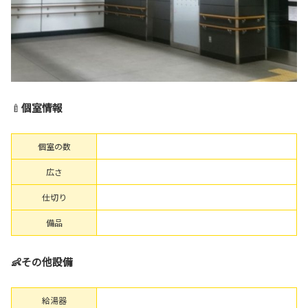
🍼
個室情報
個室の数
広さ
仕切り
備品
👶その他設備
給湯器