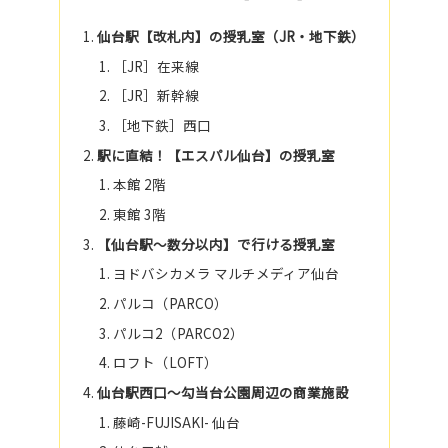
仙台駅【改札内】の授乳室（JR・地下鉄）
［JR］在来線
［JR］新幹線
［地下鉄］西口
駅に直結！【エスパル仙台】の授乳室
本館 2階
東館 3階
【仙台駅～数分以内】で行ける授乳室
ヨドバシカメラ マルチメディア仙台
パルコ（PARCO）
パルコ2（PARCO2）
ロフト（LOFT）
仙台駅西口～勾当台公園周辺の商業施設
藤崎-FUJISAKI- 仙台