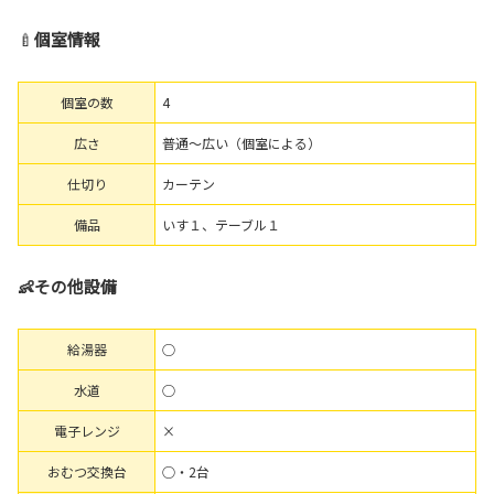
🍼
個室情報
個室の数
4
広さ
普通～広い（個室による）
仕切り
カーテン
備品
いす１、テーブル１
👶その他設備
給湯器
○
水道
○
電子レンジ
×
おむつ交換台
○・2台