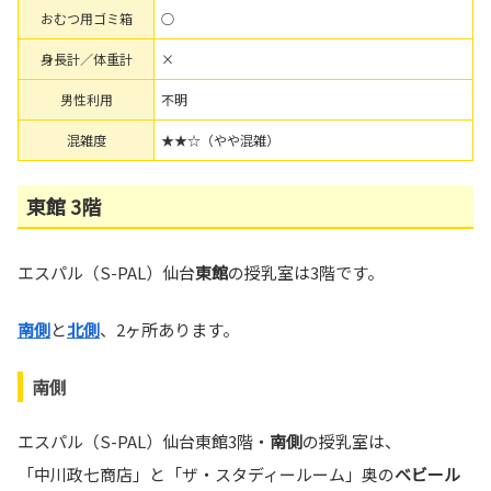
おむつ用ゴミ箱
○
身長計／体重計
×
男性利用
不明
混雑度
★★☆（やや混雑）
東館 3階
エスパル（S-PAL）仙台
東館
の授乳室は3階です。
南側
と
北側
、2ヶ所あります。
南側
エスパル（S-PAL）仙台東館3階・
南側
の授乳室は、
「中川政七商店」と「ザ・スタディールーム」奥の
ベビール