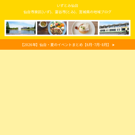
いずとみ仙台
仙台市泉区(いず)、富谷市(とみ)、宮城県の地域ブログ
【2026年】仙台・夏のイベントまとめ【6月･7月･8月】 ➤