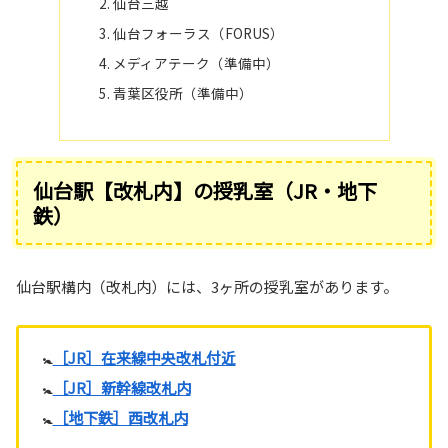
仙台三越
仙台フォーラス（FORUS）
メディアテーク（準備中）
青葉区役所（準備中）
仙台駅【改札内】の授乳室（JR・地下
鉄）
仙台駅構内（改札内）には、3ヶ所の授乳室があります。
🚼
［JR］在来線中央改札付近
🚼
［JR］新幹線改札内
🚼
［地下鉄］西改札内