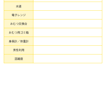
水道
電子レンジ
おむつ交換台
おむつ用ゴミ箱
身長計／体重計
男性利用
混雑度