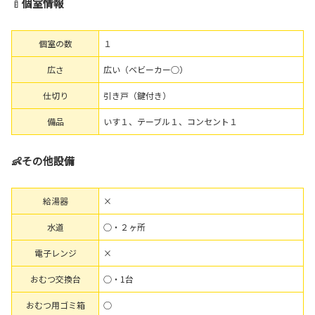
🍼
個室情報
個室の数
１
広さ
広い（ベビーカー○）
仕切り
引き戸（鍵付き）
備品
いす１、テーブル１、コンセント１
👶その他設備
給湯器
×
水道
○・２ヶ所
電子レンジ
×
おむつ交換台
○・1台
おむつ用ゴミ箱
○