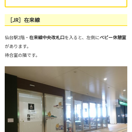
［JR］在来線
仙台駅2階・
在来線中央改札口
を入ると、左側に
ベビー休憩室
があります。
待合室の隣です。