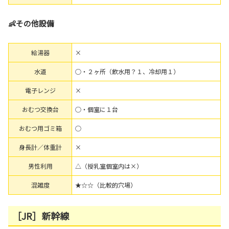
👶その他設備
給湯器
×
水道
○・２ヶ所（飲水用？１、冷却用１）
電子レンジ
×
おむつ交換台
○・個室に１台
おむつ用ゴミ箱
○
身長計／体重計
×
男性利用
△（授乳室個室内は×）
混雑度
★☆☆（比較的穴場）
［JR］新幹線