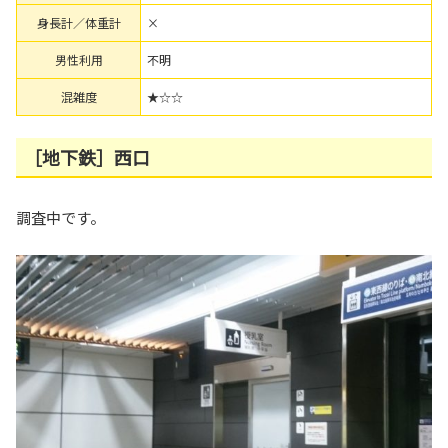
身長計／体重計
×
男性利用
不明
混雑度
★☆☆
［地下鉄］西口
調査中です。