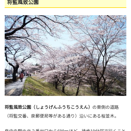
将監風致公園
将監風致公園（し
ょうげんふうちこうえん）
の東側の道路
（将監交番、泉郵便局等がある通り）沿いにある桜並木。
泉中央駅の北２番出口から600ｍほど、徒歩10分弱で行くこと