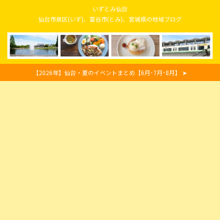
いずとみ仙台
仙台市泉区(いず)、富谷市(とみ)、宮城県の地域ブログ
【2026年】仙台・夏のイベントまとめ【6月･7月･8月】 ➤