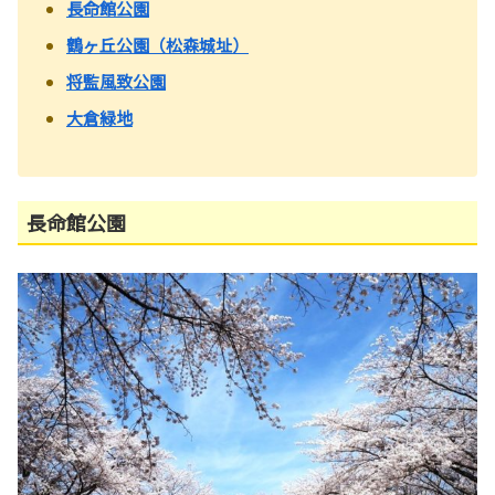
長命館公園
鶴ヶ丘公園（松森城址）
将監風致公園
大倉緑地
長命館公園