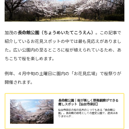
加茂の
長命館公園（ちょうめいたてこうえん）
。この記事で
紹介しているお花見スポットの中では最も見応えがありまし
た。広い公園内の至るところに桜が植えられているため、あ
ちこちで桜を楽しめます。
例年、４月中旬の土曜日に園内の「お花見広場」で桜祭りが
開催されます。
長命館公園｜桜が美しく野鳥観察ができる
癒しスポット【仙台市泉区】
仙台市泉区の桜の名所の１つでもある「長命館公
園」。長命館の跡地としての歴史公園で、遊具はあ
りませんが...