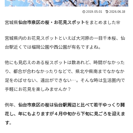
2019.05.01
2026.06.18
宮城県
仙台市泉区の桜・お花見スポット
をまとめました🌸
宮城県内のお花見スポットといえば大河原の一目千本桜、仙
台駅近くでは榴岡公園や西公園が有名ですよね。
他にも見応えのある桜スポットは数あれど、時間がなかった
り、都合が合わなかったりなどで、県北や県南までなかなか
足をのばせない、遠出ができない…。そんな時は生活圏内で
手軽にお花見を楽しみませんか？
例年、
仙台市泉区の桜は仙台駅周辺と比べて若干ゆっくり開
花し、年にもよりますが４月中旬から下旬に見ごろを迎えま
す
。