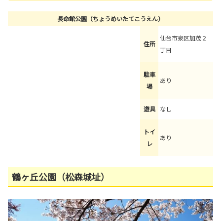
長命館公園（ちょうめいたてこうえん）
仙台市泉区加茂２
住所
丁目
駐車
あり
場
遊具
なし
トイ
あり
レ
鶴ヶ丘公園（松森城址）