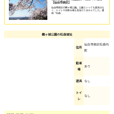
【仙台市泉区】
仙台市泉区の鶴ヶ城公園。公園といっても遊具はな
く、トイレや水飲み場も見当たりませんでした。遺
跡「松森...
鶴ヶ城公園の松森城址
仙台市泉区松森内
住所
町
駐車
あり
場
遊具
なし
トイ
なし
レ