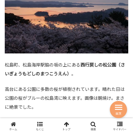
松島町、松島海岸駅脇の坂の上にある
西行戻しの松公園（さ
いぎょうもどしのまつこうえん）
。
高台にある公園に多数の桜が植樹されています。晴れた日は
公園の桜がブルーの松島湾に映えます。画像は朝焼け。まさ
に絶景でした。
目次
西行戻しの松公園｜朝焼けの桜が美しい。
絶景カフェのある癒しスポット【宮城県松
ホーム
もくじ
トップ
検索
サイドバー