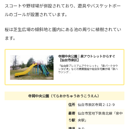
スコートや野球場が併設されており、遊具やバスケットボー
ルのゴールが設置されています。
桜は芝生広場の傾斜地と園内にある池の周りに植樹されてい
ます。
寺岡中央公園｜泉アウトレットからすぐ
【仙台市泉区】
「仙台泉プレミアムアウトレット」「泉パークタウ
ンタピオ」などの商業施設や総合住宅展示場「泉ハ
ウジング...
寺岡中央公園（てらおかちゅうおうこうえん）
住所
仙台市泉区寺岡２-12-９
最寄
仙台市営地下鉄南北線「泉中
り駅
央駅」
遊具
あり