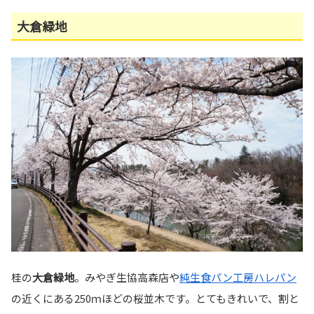
大倉緑地
桂の
大倉緑地
。みやぎ生協高森店や
純生食パン工房ハレパン
の近くにある250ｍほどの桜並木です。とてもきれいで、割と