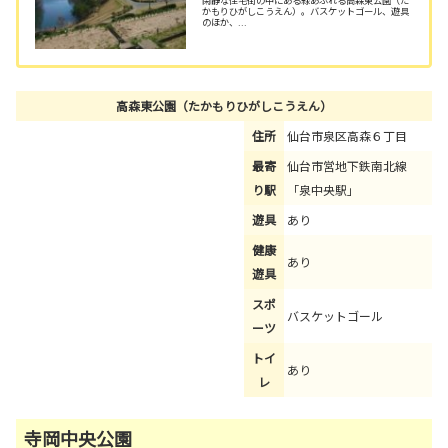
閑静な住宅街の中にある緑あふれる高森東公園（た
かもりひがしこうえん）。バスケットゴール、遊具
のほか、...
高森東公園（たかもりひがしこうえん）
住所
仙台市泉区高森６丁目
最寄
仙台市営地下鉄南北線
り駅
「泉中央駅」
遊具
あり
健康
あり
遊具
スポ
バスケットゴール
ーツ
トイ
あり
レ
寺岡中央公園