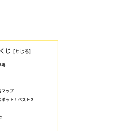
くじ
車場
内マップ
スポット！ベスト３
台