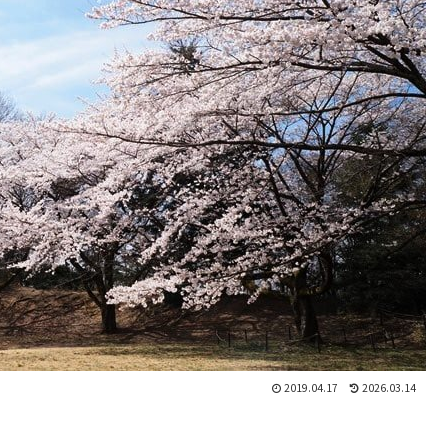
2019.04.17
2026.03.14
。