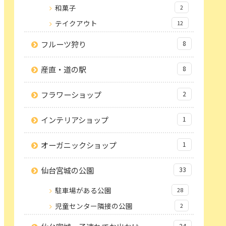
和菓子
2
テイクアウト
12
フルーツ狩り
8
産直・道の駅
8
フラワーショップ
2
インテリアショップ
1
オーガニックショップ
1
仙台宮城の公園
33
駐車場がある公園
28
児童センター隣接の公園
2
24