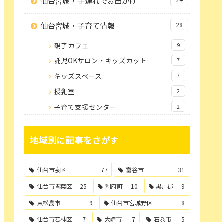
仙台宮城・子連れでお出かけ
仙台宮城・子育て情報
28
親子カフェ
9
託児OKサロン・キッズカット
7
キッズスペース
7
授乳室
2
子育て支援センター
2
地域別に記事をさがす
仙台市泉区
77
富谷市
31
仙台市青葉区
25
利府町
10
黒川郡
9
東松島市
9
仙台市宮城野区
8
仙台市若林区
7
大崎市
7
石巻市
5