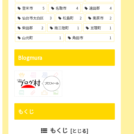
登米市
5
名取市
4
遠田郡
4
仙台市太白区
3
松島町
2
栗原市
2
柴田郡
2
南三陸町
1
亘理町
1
山元町
1
角田市
1
Blogmura
もくじ
もくじ