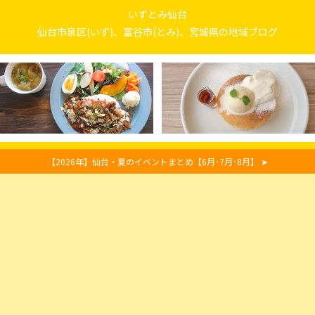
いずとみ仙台
仙台市泉区(いず)、富谷市(とみ)、宮城県の地域ブログ
【2026年】仙台・夏のイベントまとめ【6月･7月･8月】 ➤