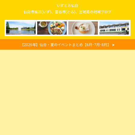
いずとみ仙台
仙台市泉区(いず)、富谷市(とみ)、宮城県の地域ブログ
【2026年】仙台・夏のイベントまとめ【6月･7月･8月】 ➤