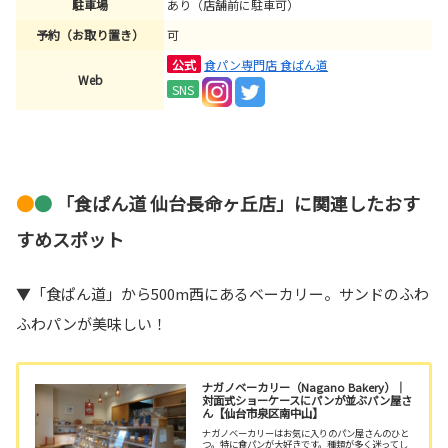
駐車場
あり（店舗前に駐車可）
予約（お取り置き）
可
公式
食パン専門店 食ぱん道
Web
SNS
●
●
「食ぱん道 仙台長命ヶ丘店」に関連したおす
すめスポット
▼「食ぱん道」から500m西にあるベーカリー。サンドのふわ
ふわパンが美味しい！
ナガノベーカリー（Nagano Bakery）｜
対面式ショーケースにパンが並ぶパン屋さ
ん【仙台市泉区南中山】
ナガノベーカリーはお気に入りのパン屋さんのひと
つ。特に食パンが大好きです。種類が多く迷ってし