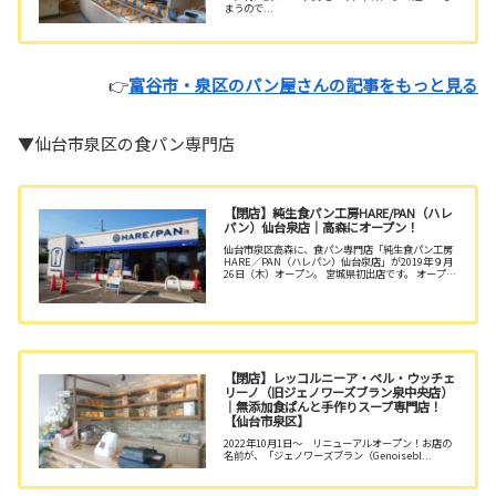
まうので...
👉
富谷市・泉区のパン屋さんの記事をもっと見る
▼仙台市泉区の食パン専門店
【閉店】純生食パン工房HARE/PAN（ハレ
パン）仙台泉店｜高森にオープン！
仙台市泉区高森に、食パン専門店「純生食パン工房
HARE／PAN（ハレパン）仙台泉店」が2019年９月
26日（木）オープン。 宮城県初出店です。 オープン
２日目の店舗と駐車場の様子、混雑や予約状況、購
入した食パンの口コミなどをご紹介します。
【閉店】レッコルニーア・ペル・ウッチェ
リーノ（旧ジェノワーズブラン泉中央店）
｜無添加食ぱんと手作りスープ専門店！
【仙台市泉区】
2022年10月1日～ リニューアルオープン！お店の
名前が、「ジェノワーズブラン（Genoisebl...