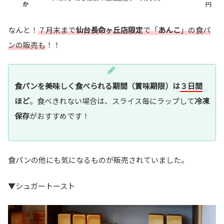
か
円
なんと！
７月末まで
仙台長命ヶ丘店限定
で「
あんこ
」の食パ
ンの販売も
！！
食パンを美味しく食べられる期間（賞味期限）は
３日間
ほど
。食べきれない場合は、スライス毎にラップして
冷凍
保存
がおすすめです！
食パンの他にも気になるものが販売されていました。
▼シュガートースト