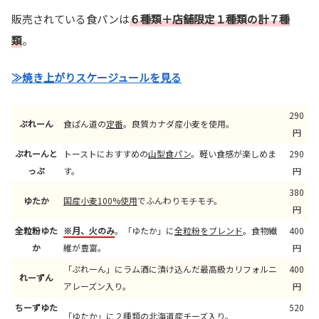
販売されている食パンは
６種類＋店舗限定１種類の計７種
類
。
≫焼き上がりスケージュールを見る
290
ぷれーん
食ぱん道の
定番
。良質カナダ産小麦を使用。
円
ぷれーんと
トーストにおすすめの
山型食パン
。軽い食感が楽しめま
290
っぷ
す。
円
380
ゆたか
国産小麦100%使用
でふんわりモチモチ。
円
全粒粉ゆた
※月、火のみ
。「ゆたか」に
全粒粉をブレンド
。食物繊
400
か
維が豊富。
円
「ぷれーん」にラム酒に漬け込んだ最高級カリフォルニ
400
れーずん
アレーズン入り。
円
ちーずゆた
520
「ゆたか」に２種類の北海道産チーズ入り。