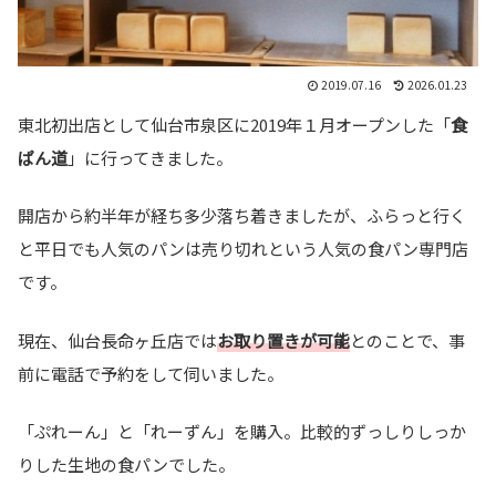
2019.07.16
2026.01.23
東北初出店として仙台市泉区に2019年１月オープンした「
食
ぱん道
」に行ってきました。
開店から約半年が経ち多少落ち着きましたが、ふらっと行く
と平日でも人気のパンは売り切れという人気の食パン専門店
です。
現在、仙台長命ヶ丘店では
お取り置きが可能
とのことで、事
前に電話で予約をして伺いました。
「ぷれーん」と「れーずん」を購入。比較的ずっしりしっか
りした生地の食パンでした。